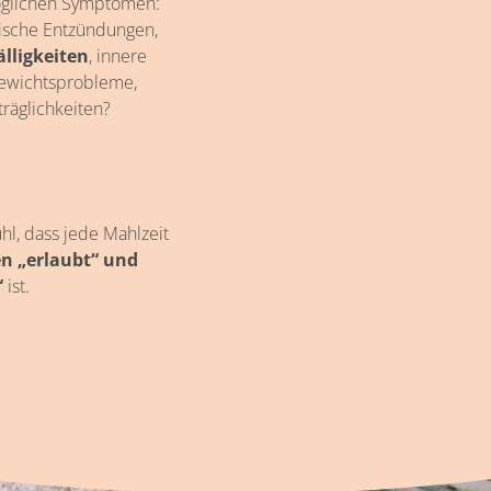
öglichen Symptomen:
nische Entzündungen,
älligkeiten
, innere
 Gewichtsprobleme,
räglichkeiten?
l, dass jede Mahlzeit
n „erlaubt“ und
“
ist.