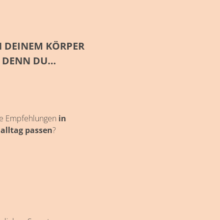
 DEINEM KÖRPER F
 DENN DU…
 die Empfehlungen
in
nalltag passen
?