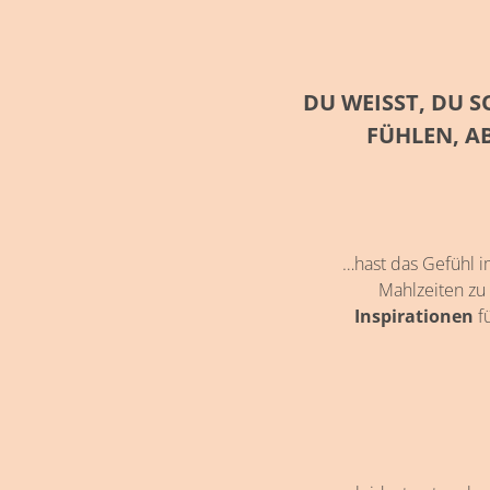
DU WEISST, DU S
ÜHLEN, AB
…hast das Gefühl i
Mahlzeiten z
Inspirationen
fü