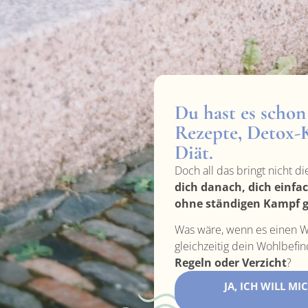
Du hast es schon
Rezepte, Detox-K
Diät.
Doch all das bringt nicht di
dich danach, dich einfa
ohne ständigen Kampf g
Was wäre, wenn es einen W
gleichzeitig dein Wohlbefi
Regeln oder Verzicht
?
JA, ICH WILL M