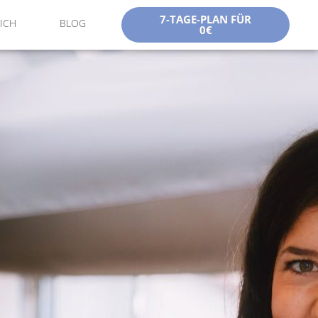
7-TAGE-PLAN FÜR
ICH
BLOG
0€