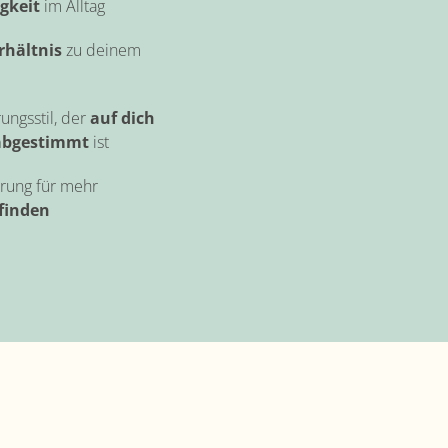
igkeit
im Alltag
hältnis
zu deinem
ungsstil, der
auf dich
 abgestimmt
ist
erung für mehr
finden