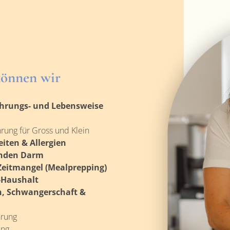
können wir
hrungs- und Lebensweise
rung für Gross und Klein
iten & Allergien
nden Darm
Zeitmangel (Mealprepping)
-Haushalt
, Schwangerschaft &
rung
ung