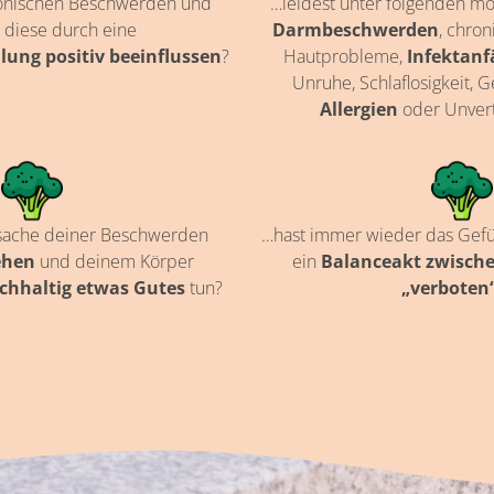
ronischen Beschwerden und
…leidest unter folgenden m
 diese durch eine
Darmbeschwerden
, chro
ung positiv beeinflussen
?
Hautprobleme,
Infektanf
Unruhe, Schlaflosigkeit,
Allergien
oder Unvert
sache deiner Beschwerden
…hast immer wieder das Gefüh
ehen
und deinem Körper
ein
Balanceakt zwische
achhaltig etwas Gutes
tun?
„verboten