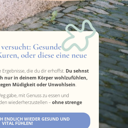
 versucht: Gesunde
uren, oder diese eine neue
e Ergebnisse, die du dir erhoffst.
Du sehnst
ch nur in deinem Körper wohlzufühlen,
egen Müdigkeit oder Unwohlsein
.
eg gäbe, mit Genuss zu essen und
nden wiederherzustellen –
ohne strenge
ICH ENDLICH WIEDER GESUND UND
VITAL FÜHLEN!