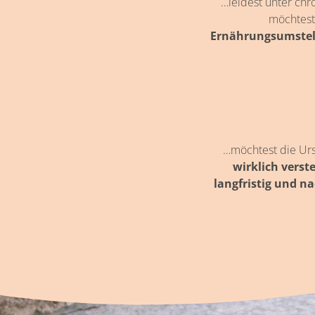
…leidest unter ch
möchtest
Ernährungsumstell
…möchtest die Ur
wirklich verst
langfristig und n